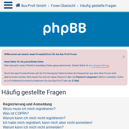
Bus-Profi GmbH
Foren-Übersicht
Häufig gestellte Fragen
Willkommen auf unserer neuen Forenplattform für das Bus-Profi Forum
Neue Felder für die persönlichen Daten
Man kann jetzt seine öffentlich einsehbare Daten genau bestimmen. Details findet ihr in
in diesem Beitrag.
Durch die neue Forensoftware und die Portierung der Daten konnten die Passwörter aus dem alten Forum nicht
übernommen werden, bitte lassen Sie sich ein neues Passwort über die
Passwort vergessen
Funktion zusenden. Sollte
es zu Problemen kommen kontaktieren Sie das Bus-Profi Team per
E-Mail
.
Häufig gestellte Fragen
Registrierung und Anmeldung
Wozu muss ich mich registrieren?
Was ist COPPA?
Warum kann ich mich nicht registrieren?
Ich habe mich registriert, kann mich aber nicht anmelden!
Warum kann ich mich nicht anmelden?