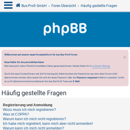
Bus-Profi GmbH
Foren-Übersicht
Häufig gestellte Fragen
Willkommen auf unserer neuen Forenplattform für das Bus-Profi Forum
Neue Felder für die persönlichen Daten
Man kann jetzt seine öffentlich einsehbare Daten genau bestimmen. Details findet ihr in
in diesem Beitrag.
Durch die neue Forensoftware und die Portierung der Daten konnten die Passwörter aus dem alten Forum nicht
übernommen werden, bitte lassen Sie sich ein neues Passwort über die
Passwort vergessen
Funktion zusenden. Sollte
es zu Problemen kommen kontaktieren Sie das Bus-Profi Team per
E-Mail
.
Häufig gestellte Fragen
Registrierung und Anmeldung
Wozu muss ich mich registrieren?
Was ist COPPA?
Warum kann ich mich nicht registrieren?
Ich habe mich registriert, kann mich aber nicht anmelden!
Warum kann ich mich nicht anmelden?