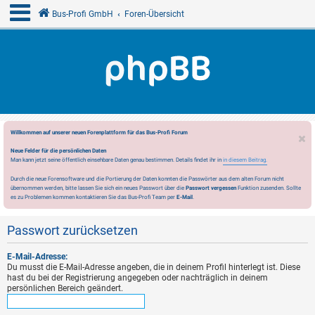
Bus-Profi GmbH
Foren-Übersicht
Willkommen auf unserer neuen Forenplattform für das Bus-Profi Forum
Neue Felder für die persönlichen Daten
Man kann jetzt seine öffentlich einsehbare Daten genau bestimmen. Details findet ihr in
in diesem Beitrag.
Durch die neue Forensoftware und die Portierung der Daten konnten die Passwörter aus dem alten Forum nicht
übernommen werden, bitte lassen Sie sich ein neues Passwort über die
Passwort vergessen
Funktion zusenden. Sollte
es zu Problemen kommen kontaktieren Sie das Bus-Profi Team per
E-Mail
.
Passwort zurücksetzen
E-Mail-Adresse:
Du musst die E-Mail-Adresse angeben, die in deinem Profil hinterlegt ist. Diese
hast du bei der Registrierung angegeben oder nachträglich in deinem
persönlichen Bereich geändert.