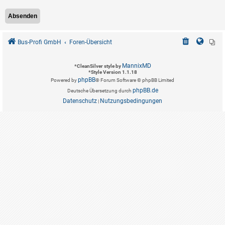
Bus-Profi GmbH
Foren-Übersicht
MannixMD
*
CleanSilver style by
*
Style Version 1.1.18
phpBB
Powered by
® Forum Software © phpBB Limited
phpBB.de
Deutsche Übersetzung durch
Datenschutz
Nutzungsbedingungen
|