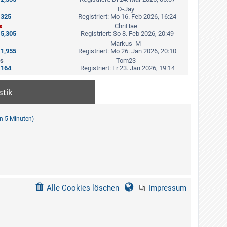
B
a
e
D-Jay
g
i
:
325
Registriert: Mo 16. Feb 2026, 16:24
t
x
ChriHae
r
:
5,305
Registriert: So 8. Feb 2026, 20:49
a
Markus_M
g
:
1,955
Registriert: Mo 26. Jan 2026, 20:10
es
Tom23
:
164
Registriert: Fr 23. Jan 2026, 19:14
stik
en 5 Minuten)
Alle Cookies löschen
Impressum