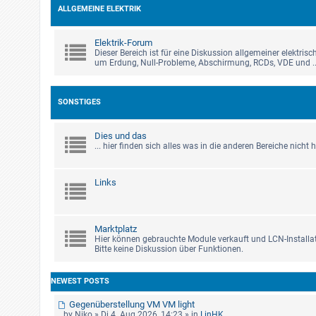
ALLGEMEINE ELEKTRIK
Elektrik-Forum
Dieser Bereich ist für eine Diskussion allgemeiner elektris
um Erdung, Null-Probleme, Abschirmung, RCDs, VDE und ..
SONSTIGES
Dies und das
... hier finden sich alles was in die anderen Bereiche nicht
Links
Marktplatz
Hier können gebrauchte Module verkauft und LCN-Installat
Bitte keine Diskussion über Funktionen.
NEWEST POSTS
Gegenüberstellung VM VM light
by
Niko
» Di 4. Aug 2026, 14:23 » in
LinHK