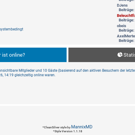
DJens
Beiträge
Beleuchtfi
Beiträge
obeis
 systembedingt
Beiträge
AxelMert
Beiträge
 ist online?
Stati
0 unsichtbare Mitglieder und 10 Gäste (basierend auf den aktiven Besuchern der letzt
, 14:19 gleichzeitig online waren.
MannixMD
*
CleanSilver style by
*
Style Version 1.1.18