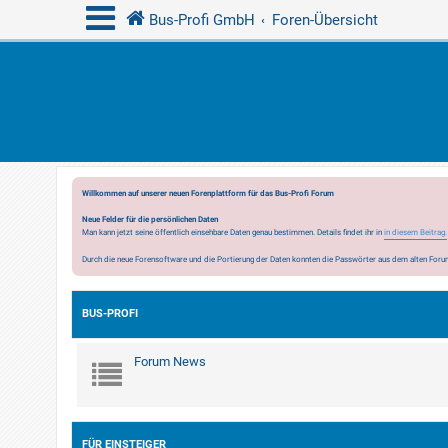
Bus-Profi GmbH
Foren-Übersicht
Willkommen auf unserer neuen Forenplattform für das Bus-Profi Forum
Neue Felder für die persönlichen Daten
Man kann jetzt seine öffentlich einsehbare Daten genau bestimmen. Details findet ihr in
in diesem Beitrag.
Durch die neue Forensoftware und die Portierung der Daten konnten die Passwörter aus dem alten Forum
BUS-PROFI
Forum News
FÜR EINSTEIGER