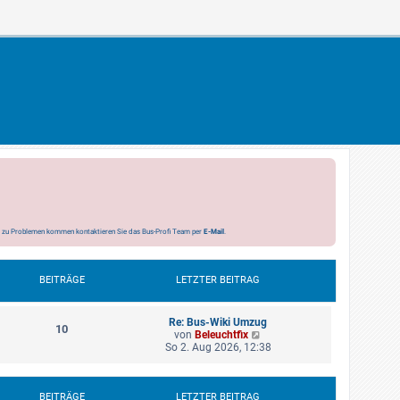
s zu Problemen kommen kontaktieren Sie das Bus-Profi Team per
E-Mail
.
BEITRÄGE
LETZTER BEITRAG
Re: Bus-Wiki Umzug
10
N
von
Beleuchtfix
e
So 2. Aug 2026, 12:38
u
e
s
t
BEITRÄGE
LETZTER BEITRAG