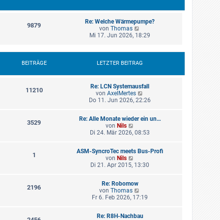
e
r
B
Re: Welche Wärmepumpe?
9879
e
N
von
Thomas
i
e
Mi 17. Jun 2026, 18:29
t
u
r
e
a
s
g
t
BEITRÄGE
LETZTER BEITRAG
e
r
B
Re: LCN Systemausfall
11210
e
N
von
AxelMertes
i
e
Do 11. Jun 2026, 22:26
t
u
r
e
a
Re: Alle Monate wieder ein un…
s
3529
g
N
von
Nils
t
e
Di 24. Mär 2026, 08:53
e
u
r
e
B
ASM-SyncroTec meets Bus-Profi
s
1
e
N
von
Nils
t
i
e
Di 21. Apr 2015, 13:30
e
t
u
r
r
e
B
a
Re: Robomow
s
2196
e
g
N
von
Thomas
t
i
e
Fr 6. Feb 2026, 17:19
e
t
u
r
r
e
B
a
Re: R8H-Nachbau
s
2456
e