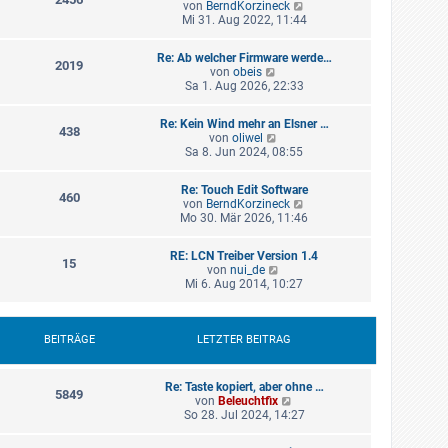
g
N
von
BerndKorzineck
t
i
e
Mi 31. Aug 2022, 11:44
e
t
u
r
r
e
B
a
Re: Ab welcher Firmware werde…
s
2019
e
g
N
von
obeis
t
i
e
Sa 1. Aug 2026, 22:33
e
t
u
r
r
e
B
a
Re: Kein Wind mehr an Elsner …
s
438
e
g
N
von
oliwel
t
i
e
Sa 8. Jun 2024, 08:55
e
t
u
r
r
e
B
a
Re: Touch Edit Software
s
460
e
g
N
von
BerndKorzineck
t
i
e
Mo 30. Mär 2026, 11:46
e
t
u
r
r
e
B
a
RE: LCN Treiber Version 1.4
s
15
e
g
N
von
nui_de
t
i
e
Mi 6. Aug 2014, 10:27
e
t
u
r
r
e
B
a
s
e
g
t
BEITRÄGE
LETZTER BEITRAG
i
e
t
r
r
B
a
Re: Taste kopiert, aber ohne …
5849
e
g
N
von
Beleuchtfix
i
e
So 28. Jul 2024, 14:27
t
u
r
e