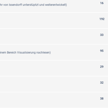
16
r von Issendorff unterstüptzt und weiterentwickelt)
192
33
95
einem Bereich Visualisierung nachlesen)
29
32
38