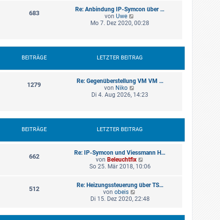
r
e
B
a
Re: Anbindung IP-Symcon über …
s
683
e
g
N
von
Uwe
t
i
e
Mo 7. Dez 2020, 00:28
e
t
u
r
r
e
B
a
s
e
g
t
i
e
BEITRÄGE
LETZTER BEITRAG
t
r
r
B
a
e
g
Re: Gegenüberstellung VM VM …
1279
i
N
von
Niko
t
e
Di 4. Aug 2026, 14:23
r
u
a
e
g
s
t
e
BEITRÄGE
LETZTER BEITRAG
r
B
e
Re: IP-Symcon und Viessmann H…
662
i
N
von
Beleuchtfix
t
e
So 25. Mär 2018, 10:06
r
u
a
e
g
Re: Heizungssteuerung über TS…
s
512
N
von
obeis
t
e
Di 15. Dez 2020, 22:48
e
u
r
e
B
s