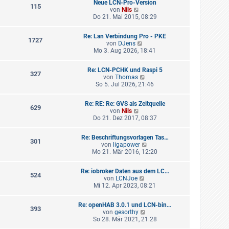
a
Neue LCN-Pro-Version
s
115
g
N
von
Nils
t
e
Do 21. Mai 2015, 08:29
e
u
r
e
B
Re: Lan Verbindung Pro - PKE
s
1727
e
N
von
DJens
t
i
e
Mo 3. Aug 2026, 18:41
e
t
u
r
r
e
B
a
Re: LCN-PCHK und Raspi 5
s
327
e
g
N
von
Thomas
t
i
e
So 5. Jul 2026, 21:46
e
t
u
r
r
e
B
a
Re: RE: Re: GVS als Zeitquelle
s
629
e
g
N
von
Nils
t
i
e
Do 21. Dez 2017, 08:37
e
t
u
r
r
e
B
a
Re: Beschriftungsvorlagen Tas…
s
301
e
g
N
von
ligapower
t
i
e
Mo 21. Mär 2016, 12:20
e
t
u
r
r
e
B
a
Re: iobroker Daten aus dem LC…
s
524
e
g
N
von
LCNJoe
t
i
e
Mi 12. Apr 2023, 08:21
e
t
u
r
r
e
B
a
Re: openHAB 3.0.1 und LCN-bin…
s
393
e
g
N
von
gesorthy
t
i
e
So 28. Mär 2021, 21:28
e
t
u
r