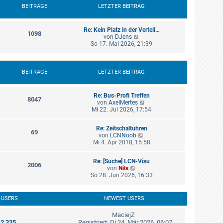
e
t
BEITRÄGE
LETZTER BEITRAG
i
e
t
r
r
B
a
Re: Kein Platz in der Verteil…
1098
e
g
N
von
DJens
i
e
So 17. Mai 2026, 21:39
t
u
r
e
a
s
g
t
BEITRÄGE
LETZTER BEITRAG
e
r
B
Re: Bus-Profi Treffen
8047
e
N
von
AxelMertes
i
e
Mi 22. Jul 2026, 17:54
t
u
r
e
a
Re: Zeitschaltuhren
s
69
g
N
von
LCNNoob
t
e
Mi 4. Apr 2018, 15:58
e
u
r
e
B
Re: [Suche] LCN-Visu
s
2006
e
N
von
Nils
t
i
e
So 28. Jun 2026, 16:33
e
t
u
r
r
e
B
a
s
e
 USERS
NEWEST USERS
g
t
i
e
t
MaciejZ
r
r
:
2,335
Registriert: Di 24. Mär 2026, 06:07