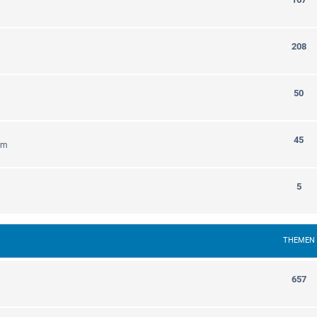
208
50
45
em
5
THEMEN
657