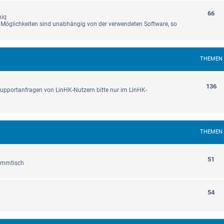
66
miq
e Möglichkeiten sind unabhängig von der verwendeten Software, so
THEMEN
136
upportanfragen von LinHK-Nutzern bitte nur im LinHK-
THEMEN
51
tammtisch
54