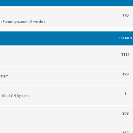
770
sem Forum gesammelt werden.
THEMEN
1114
428
ystem
1
c fürs LCN-System
208
167