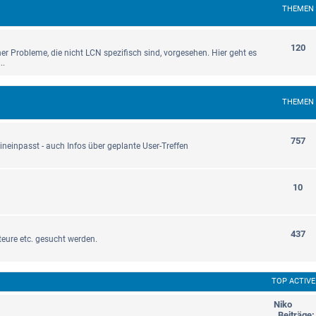
THEMEN
120
cher Probleme, die nicht LCN spezifisch sind, vorgesehen. Hier geht es
..
THEMEN
757
 hineinpasst - auch Infos über geplante User-Treffen
10
437
eure etc. gesucht werden.
TOP ACTIVE
Niko
Beiträge