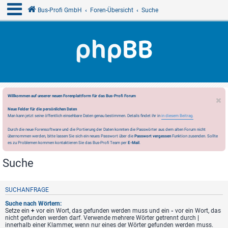
Bus-Profi GmbH
Foren-Übersicht
Suche
Willkommen auf unserer neuen Forenplattform für das Bus-Profi Forum
Neue Felder für die persönlichen Daten
Man kann jetzt seine öffentlich einsehbare Daten genau bestimmen. Details findet ihr in
in diesem Beitrag.
Durch die neue Forensoftware und die Portierung der Daten konnten die Passwörter aus dem alten Forum nicht
übernommen werden, bitte lassen Sie sich ein neues Passwort über die
Passwort vergessen
Funktion zusenden. Sollte
es zu Problemen kommen kontaktieren Sie das Bus-Profi Team per
E-Mail
.
Suche
SUCHANFRAGE
Suche nach Wörtern:
Setze ein
+
vor ein Wort, das gefunden werden muss und ein
-
vor ein Wort, das
nicht gefunden werden darf. Verwende mehrere Wörter getrennt durch
|
innerhalb einer Klammer, wenn nur eines der Wörter gefunden werden muss.