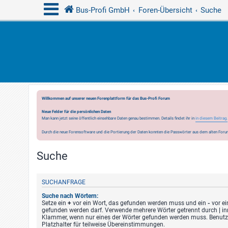
Bus-Profi GmbH
Foren-Übersicht
Suche
Willkommen auf unserer neuen Forenplattform für das Bus-Profi Forum
Neue Felder für die persönlichen Daten
Man kann jetzt seine öffentlich einsehbare Daten genau bestimmen. Details findet ihr in
in diesem Beitrag.
Durch die neue Forensoftware und die Portierung der Daten konnten die Passwörter aus dem alten Forum
Suche
SUCHANFRAGE
Suche nach Wörtern:
Setze ein
+
vor ein Wort, das gefunden werden muss und ein
-
vor ei
gefunden werden darf. Verwende mehrere Wörter getrennt durch
|
in
Klammer, wenn nur eines der Wörter gefunden werden muss. Benutze
Platzhalter für teilweise Übereinstimmungen.