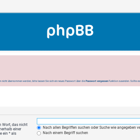
 nicht übernommen werden, bitte lassen Sie sich ein neues Passwort über die
Passwort vergessen
Funktion zusenden. Sollte e
n Wort, das nicht
Nach allen Begriffen suchen oder Suche wie angegeben 
nerhalb einer
Nach einem Begriff suchen
 ein * als