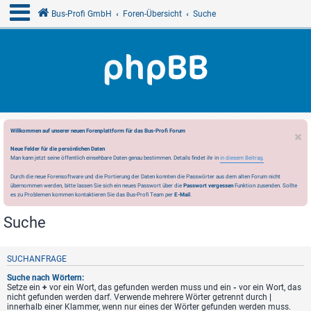
Bus-Profi GmbH
Foren-Übersicht
Suche
Willkommen auf unserer neuen Forenplattform für das Bus-Profi Forum
Neue Felder für die persönlichen Daten
Man kann jetzt seine öffentlich einsehbare Daten genau bestimmen. Details findet ihr in
in diesem Beitrag.
Durch die neue Forensoftware und die Portierung der Daten konnten die Passwörter aus dem alten Forum nicht
übernommen werden, bitte lassen Sie sich ein neues Passwort über die
Passwort vergessen
Funktion zusenden. Sollte
es zu Problemen kommen kontaktieren Sie das Bus-Profi Team per
E-Mail
.
Suche
SUCHANFRAGE
Suche nach Wörtern:
Setze ein
+
vor ein Wort, das gefunden werden muss und ein
-
vor ein Wort, das
nicht gefunden werden darf. Verwende mehrere Wörter getrennt durch
|
innerhalb einer Klammer, wenn nur eines der Wörter gefunden werden muss.