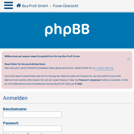
Bus-Profi GmbH
Foren-Übersicht
Willkommen auf unserer neuen Forenplattform für das Bus-Profi Forum
Neue Felder für die persönlichen Daten
Man kann jetzt seine öffentlich einsehbare Daten genau bestimmen. Details findet ihr in
in diesem Beitrag.
Durch die neue Forensoftware und die Portierung der Daten konnten die Passwörter aus dem alten Forum nicht
übernommen werden, bitte lassen Sie sich ein neues Passwort über die
Passwort vergessen
Funktion zusenden. Sollte
es zu Problemen kommen kontaktieren Sie das Bus-Profi Team per
E-Mail
.
Anmelden
Benutzername:
Passwort: