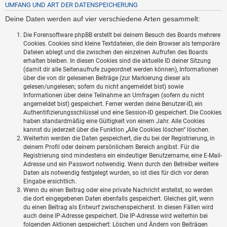
UMFANG UND ART DER DATENSPEICHERUNG
Deine Daten werden auf vier verschiedene Arten gesammelt:
Die Forensoftware phpBB erstellt bei deinem Besuch des Boards mehrere
Cookies. Cookies sind kleine Textdateien, die dein Browser als temporäre
Dateien ablegt und die zwischen den einzelnen Aufrufen des Boards
erhalten bleiben. In diesen Cookies sind die aktuelle ID deiner Sitzung
(damit dir alle Seitenaufrufe zugeordnet werden können), Informationen
über die von dir gelesenen Beiträge (zur Markierung dieser als
gelesen/ungelesen; sofern du nicht angemeldet bist) sowie
Informationen über deine Teilnahme an Umfragen (sofern du nicht
angemeldet bist) gespeichert. Ferner werden deine Benutzer-ID, ein
Authentifizierungsschlüssel und eine Session-ID gespeichert. Die Cookies
haben standardmäßig eine Gültigkeit von einem Jahr. Alle Cookies
kannst du jederzeit über die Funktion „Alle Cookies löschen“ löschen.
Weiterhin werden die Daten gespeichert, die du bei der Registrierung, in
deinem Profil oder deinem persönlichem Bereich angibst. Für die
Registrierung sind mindestens ein eindeutiger Benutzername, eine E-Mail-
Adresse und ein Passwort notwendig. Wenn durch den Betreiber weitere
Daten als notwendig festgelegt wurden, so ist dies für dich vor deren
Eingabe ersichtlich.
Wenn du einen Beitrag oder eine private Nachricht erstellst, so werden
die dort eingegebenen Daten ebenfalls gespeichert. Gleiches gilt, wenn
du einen Beitrag als Entwurf zwischenspeicherst. In diesen Fällen wird
auch deine IP-Adresse gespeichert. Die IP-Adresse wird weiterhin bei
folgenden Aktionen gespeichert: Löschen und Ändern von Beiträgen