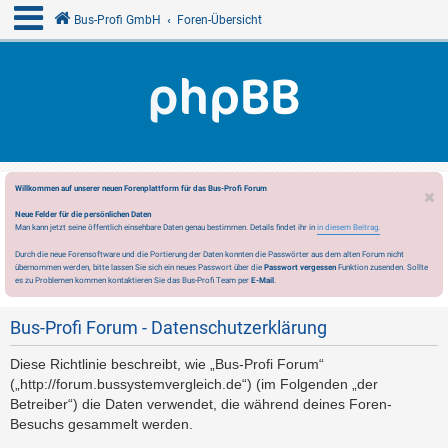
Bus-Profi GmbH
Foren-Übersicht
Willkommen auf unserer neuen Forenplattform für das Bus-Profi Forum
Neue Felder für die persönlichen Daten
Man kann jetzt seine öffentlich einsehbare Daten genau bestimmen. Details findet ihr in
in diesem Beitrag.
Durch die neue Forensoftware und die Portierung der Daten konnten die Passwörter aus dem alten Forum nicht
übernommen werden, bitte lassen Sie sich ein neues Passwort über die
Passwort vergessen
Funktion zusenden. Sollte
es zu Problemen kommen kontaktieren Sie das Bus-Profi Team per
E-Mail
.
Bus-Profi Forum - Datenschutzerklärung
Diese Richtlinie beschreibt, wie „Bus-Profi Forum“
(„http://forum.bussystemvergleich.de“) (im Folgenden „der
Betreiber“) die Daten verwendet, die während deines Foren-
Besuchs gesammelt werden.