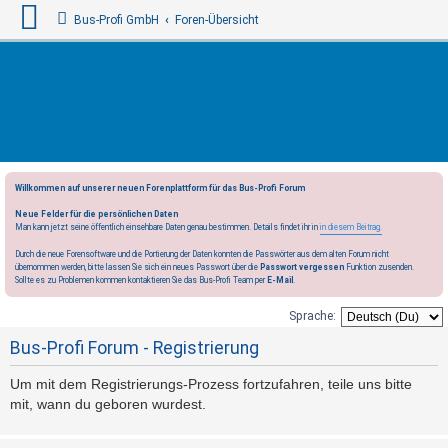
Bus-Profi GmbH
Foren-Übersicht
Willkommen auf unserer neuen Forenplattform für das Bus-Profi Forum
Neue Felder für die persönlichen Daten
Man kann jetzt seine öffentlich einsehbare Daten genau bestimmen. Details findet ihr in
in diesem Beitrag.
Durch die neue Forensoftware und die Portierung der Daten konnten die Passwörter aus dem alten Forum nicht
übernommen werden, bitte lassen Sie sich ein neues Passwort über die
Passwort vergessen
Funktion zusenden.
Sollte es zu Problemen kommen kontaktieren Sie das Bus-Profi Team per
E-Mail
.
Sprache:
Bus-Profi Forum - Registrierung
Um mit dem Registrierungs-Prozess fortzufahren, teile uns bitte
mit, wann du geboren wurdest.