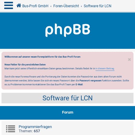
Bus-Profi GmbH
Foren-Übersicht
Software für LCN
Willkommen auf unserer neuen Forenplattform für das Bus-Profi Forum
Neue Felder für die persönlichen Daten
Man kann jetzt seine öffentlich einsehbare Daten genau bestimmen. Details findet ihr in
in diesem Beitrag.
Durch die neue Forensoftware und die Portierung der Daten konnten die Passwörter aus dem alten Forum nicht
übernommen werden, bitte lassen Sie sich ein neues Passwort über die
Passwort vergessen
Funktion zusenden. Sollte
es zu Problemen kommen kontaktieren Sie das Bus-Profi Team per
E-Mail
.
Software für LCN
Forum
Programmierfragen
Themen:
657