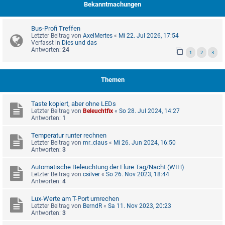
Bekanntmachungen
Bus-Profi Treffen
Letzter Beitrag von
AxelMertes
«
Mi 22. Jul 2026, 17:54
Verfasst in
Dies und das
Antworten:
24
1
2
3
Themen
Taste kopiert, aber ohne LEDs
Letzter Beitrag von
Beleuchtfix
«
So 28. Jul 2024, 14:27
Antworten:
1
Temperatur runter rechnen
Letzter Beitrag von
mr_claus
«
Mi 26. Jun 2024, 16:50
Antworten:
3
Automatische Beleuchtung der Flure Tag/Nacht (WIH)
Letzter Beitrag von
csilver
«
So 26. Nov 2023, 18:44
Antworten:
4
Lux-Werte am T-Port umrechen
Letzter Beitrag von
BerndR
«
Sa 11. Nov 2023, 20:23
Antworten:
3