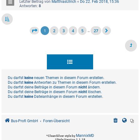
Letzter Beitrag von
MatthiasUlrich
«
Do 22. Feb 2018, 15:36
Antworten:
8
1
2
3
4
5
27
…
Du darfst
keine
neuen Themen in diesem Forum erstellen.
Du darfst
keine
Antworten zu Themen in diesem Forum erstellen.
Du darfst deine Beiträge in diesem Forum
nicht
ändern.
Du darfst deine Beiträge in diesem Forum
nicht
löschen.
Du darfst
keine
Dateianhänge in diesem Forum erstellen.
Bus-Profi GmbH
Foren-Übersicht
MannixMD
*
CleanSilver style by
*
Style Version 1.1.18