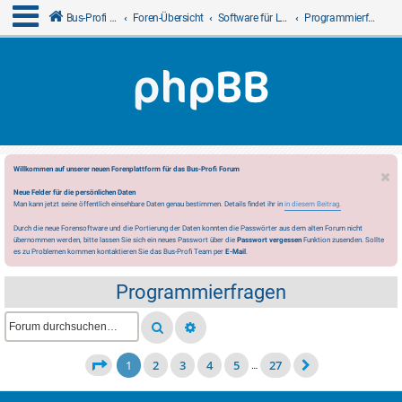
Bus-Profi GmbH
Foren-Übersicht
Software für LCN
Programmierfragen
Willkommen auf unserer neuen Forenplattform für das Bus-Profi Forum
Neue Felder für die persönlichen Daten
Man kann jetzt seine öffentlich einsehbare Daten genau bestimmen. Details findet ihr in
in diesem Beitrag.
Durch die neue Forensoftware und die Portierung der Daten konnten die Passwörter aus dem alten Forum nicht
übernommen werden, bitte lassen Sie sich ein neues Passwort über die
Passwort vergessen
Funktion zusenden. Sollte
es zu Problemen kommen kontaktieren Sie das Bus-Profi Team per
E-Mail
.
Programmierfragen
1
2
3
4
5
27
…