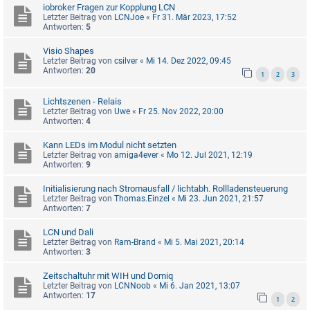
iobroker Fragen zur Kopplung LCN
Letzter Beitrag von
LCNJoe
«
Fr 31. Mär 2023, 17:52
Antworten:
5
Visio Shapes
Letzter Beitrag von
csilver
«
Mi 14. Dez 2022, 09:45
Antworten:
20
1
2
3
Lichtszenen - Relais
Letzter Beitrag von
Uwe
«
Fr 25. Nov 2022, 20:00
Antworten:
4
Kann LEDs im Modul nicht setzten
Letzter Beitrag von
amiga4ever
«
Mo 12. Jul 2021, 12:19
Antworten:
9
Initialisierung nach Stromausfall / lichtabh. Rollladensteuerung
Letzter Beitrag von
Thomas.Einzel
«
Mi 23. Jun 2021, 21:57
Antworten:
7
LCN und Dali
Letzter Beitrag von
Ram-Brand
«
Mi 5. Mai 2021, 20:14
Antworten:
3
Zeitschaltuhr mit WIH und Domiq
Letzter Beitrag von
LCNNoob
«
Mi 6. Jan 2021, 13:07
Antworten:
17
1
2