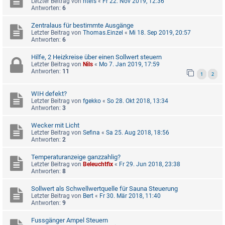
Letzter Beitrag von
htefs
«
Fr 22. Nov 2019, 12:36
Antworten:
6
Zentralaus für bestimmte Ausgänge
Letzter Beitrag von
Thomas.Einzel
«
Mi 18. Sep 2019, 20:57
Antworten:
6
Hilfe, 2 Heizkreise über einen Sollwert steuern
Letzter Beitrag von
Nils
«
Mo 7. Jan 2019, 17:59
Antworten:
11
1
2
WIH defekt?
Letzter Beitrag von
fgekko
«
So 28. Okt 2018, 13:34
Antworten:
3
Wecker mit Licht
Letzter Beitrag von
Sefina
«
Sa 25. Aug 2018, 18:56
Antworten:
2
Temperaturanzeige ganzzahlig?
Letzter Beitrag von
Beleuchtfix
«
Fr 29. Jun 2018, 23:38
Antworten:
8
Sollwert als Schwellwertquelle für Sauna Steuerung
Letzter Beitrag von
Bert
«
Fr 30. Mär 2018, 11:40
Antworten:
9
Fussgänger Ampel Steuern