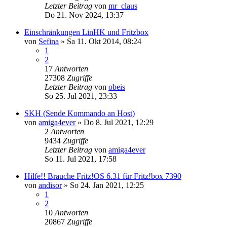
Letzter Beitrag
von
mr_claus
Do 21. Nov 2024, 13:37
Einschränkungen LinHK und Fritzbox
von
Sefina
»
Sa 11. Okt 2014, 08:24
1
2
17
Antworten
27308
Zugriffe
Letzter Beitrag
von
obeis
So 25. Jul 2021, 23:33
SKH (Sende Kommando an Host)
von
amiga4ever
»
Do 8. Jul 2021, 12:29
2
Antworten
9434
Zugriffe
Letzter Beitrag
von
amiga4ever
So 11. Jul 2021, 17:58
Hilfe!! Brauche Fritz!OS 6.31 für Fritz!box 7390
von
andisor
»
So 24. Jan 2021, 12:25
1
2
10
Antworten
20867
Zugriffe