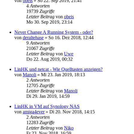
von
obeis
»
So 22. Sep 2019, 21:41
4
Antworten
19739
Zugriffe
Letzter Beitrag
von
obeis
Mo 30. Sep 2019, 23:14
Never Change A Running System - oder?
von
deraltehase
»
So 16. Dez 2018, 12:44
9
Antworten
21067
Zugriffe
Letzter Beitrag
von
Uwe
Do 22. Aug 2019, 00:32
LinHK und netcat - Wie Quelltasten anzeigen?
von
Manoli
»
Mi 23. Jan 2019, 18:13
2
Antworten
12705
Zugriffe
Letzter Beitrag
von
Manoli
Di 29. Jan 2019, 14:59
LinHK in VM auf Synology NAS
von
amiga4ever
»
Di 20. Nov 2018, 14:15
2
Antworten
12283
Zugriffe
Letzter Beitrag
von
Niko
Fr 23. Nov 2018, 16:59