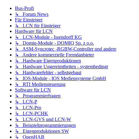
Bus-Profi
↳ Forum News
Für Einsteiger
↳ LCN für Einsteiger
Hardware für LCN
↳ LCN-Module - Issendorff KG
↳ Domiq-Module - DOMIQ Sp. z o.o.
↳ ASM-Syncrotec -RGBW-Controller und andere
↳ Andere kommerzielle Fremdanbieter
↳ Hardware Eigenproduktionen
↳ Hardware Ungereimtheiten - systembedingt
↳ Hardwarefehler - selbstgebaut
↳ IOS-Module - IOS Mediensysteme GmbH
↳ RTI Mediensteuerung
Software für LCN
↳ Programmierfragen
↳ LCN-P
↳ LCN-Pro
↳ LCN-PCHK
↳ LCN-GVS und LCN-W
↳ Beispielprogrammierungen
↳ Eigenproduktionen SW
↳ OpenHAB