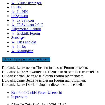
↳ Visualisierungen
LinHK
↳ LinHK
IP-Symcon
↳ IP-Symcon
↳ IP-Symcon 2.0 ff
Allgemeine Elektrik
↳ Elektrik-Forum
Sonstiges
↳ Dies und das
↳ Links
↳ Marktplatz
Berechtigungen in diesem Forum
Du darfst
keine
neuen Themen in diesem Forum erstellen.
Du darfst
keine
Antworten zu Themen in diesem Forum erstellen.
Du darfst deine Beiträge in diesem Forum
nicht
ändern.
Du darfst deine Beiträge in diesem Forum
nicht
löschen.
Du darfst
keine
Dateianhänge in diesem Forum erstellen.
Bus-Profi GmbH
Foren-Übersicht
Impressum
Aktuelle Zeit: So 9. Aug 2026, 15:42