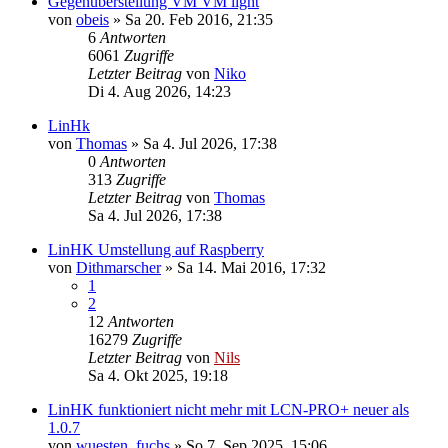
Gegenüberstellung VM VM light
von
obeis
»
Sa 20. Feb 2016, 21:35
6
Antworten
6061
Zugriffe
Letzter Beitrag
von
Niko
Di 4. Aug 2026, 14:23
LinHk
von
Thomas
»
Sa 4. Jul 2026, 17:38
0
Antworten
313
Zugriffe
Letzter Beitrag
von
Thomas
Sa 4. Jul 2026, 17:38
LinHK Umstellung auf Raspberry
von
Dithmarscher
»
Sa 14. Mai 2016, 17:32
1
2
12
Antworten
16279
Zugriffe
Letzter Beitrag
von
Nils
Sa 4. Okt 2025, 19:18
LinHK funktioniert nicht mehr mit LCN-PRO+ neuer als
1.0.7
von
wuesten_fuchs
»
So 7. Sep 2025, 15:06