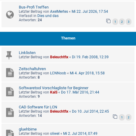
Bus-Profi Treffen
Letzter Beitrag von
AxelMertes
«
Mi 22. Jul 2026, 17:54
Verfasst in
Dies und das
Antworten:
24
1
2
3
Themen
Linklisten
Letzter Beitrag von
Beleuchtfix
«
Di 19. Feb 2008, 12:39
Zeitschaltuhren
Letzter Beitrag von
LCNNoob
«
Mi 4. Apr 2018, 15:58
Antworten:
8
Softwaretool Vorschlagliste for Beginner
Letzter Beitrag von
KaiS
«
Do 17. Mär 2016, 21:44
Antworten:
9
CAD Software für LCN
Letzter Beitrag von
Beleuchtfix
«
Do 10. Jul 2014, 22:45
Antworten:
14
1
2
gluehbirne
Letzter Beitrag von
oliwel
«
Mi 2. Jul 2014, 07:49