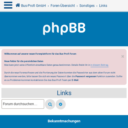
Bus-Profi GmbH
Foren-Übersicht
Sonstiges
Links
Willkommen auf unserer neuen Forenplattform für das Bus-Profi Forum
Neue Felder für die persönlichen Daten
Man kann jetzt seine öffentlich einsehbare Daten genau bestimmen. Details findet ihr in
in diesem Beitrag.
Durch die neue Forensoftware und die Portierung der Daten konnten die Passwörter aus dem alten Forum nicht
übernommen werden, bitte lassen Sie sich ein neues Passwort über die
Passwort vergessen
Funktion zusenden. Sollte
es zu Problemen kommen kontaktieren Sie das Bus-Profi Team per
E-Mail
.
Links
Bekanntmachungen