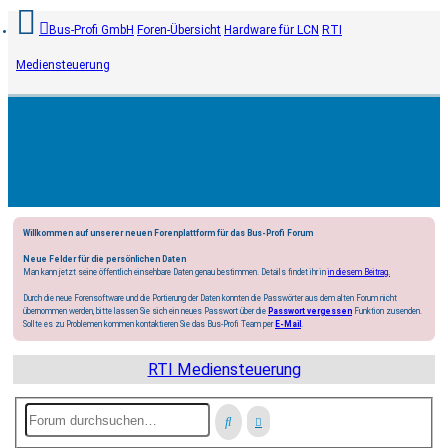
Bus-Profi GmbH
Foren-Übersicht
Hardware für LCN
RTI
Mediensteuerung
Willkommen auf unserer neuen Forenplattform für das Bus-Profi Forum
Neue Felder für die persönlichen Daten
Man kann jetzt seine öffentlich einsehbare Daten genau bestimmen. Details findet ihr in
in diesem Beitrag.
Durch die neue Forensoftware und die Portierung der Daten konnten die Passwörter aus dem alten Forum nicht
übernommen werden, bitte lassen Sie sich ein neues Passwort über die
Passwort vergessen
Funktion zusenden.
Sollte es zu Problemen kommen kontaktieren Sie das Bus-Profi Team per
E-Mail
.
RTI Mediensteuerung