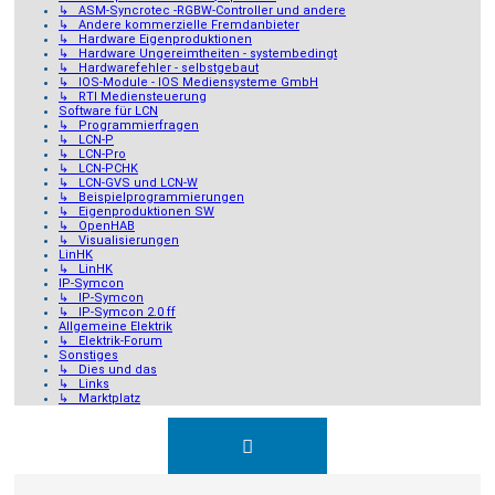
↳ ASM-Syncrotec -RGBW-Controller und andere
↳ Andere kommerzielle Fremdanbieter
↳ Hardware Eigenproduktionen
↳ Hardware Ungereimtheiten - systembedingt
↳ Hardwarefehler - selbstgebaut
↳ IOS-Module - IOS Mediensysteme GmbH
↳ RTI Mediensteuerung
Software für LCN
↳ Programmierfragen
↳ LCN-P
↳ LCN-Pro
↳ LCN-PCHK
↳ LCN-GVS und LCN-W
↳ Beispielprogrammierungen
↳ Eigenproduktionen SW
↳ OpenHAB
↳ Visualisierungen
LinHK
↳ LinHK
IP-Symcon
↳ IP-Symcon
↳ IP-Symcon 2.0 ff
Allgemeine Elektrik
↳ Elektrik-Forum
Sonstiges
↳ Dies und das
↳ Links
↳ Marktplatz