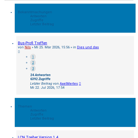
Bekanntmachungen
Antworten
Zugriffe
Letzter Beitrag
Bus-Profi Treffen
von
Nils
»
Mi 25. Mär 2026, 15:56
» in
Dies und das
1
2
3
24
Antworten
6392
Zugriffe
Letzter Beitrag
von
AxelMertes
Mi 22. Jul 2026, 17:54
Themen
Antworten
Zugriffe
Letzter Beitrag
LCN Treiber Version 1.4