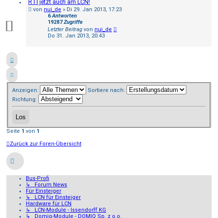
RTI jetzt auch am LCN!
von
nui_de
»
Di 29. Jan 2013, 17:23
6
Antworten
19287
Zugriffe
Letzter Beitrag
von
nui_de
Do 31. Jan 2013, 20:43
Anzeigen:
Sortiere nach:
Richtung:
Seite
1
von
1
Zurück zur Foren-Übersicht
Bus-Profi
↳ Forum News
Für Einsteiger
↳ LCN für Einsteiger
Hardware für LCN
↳ LCN-Module - Issendorff KG
↳ Domiq-Module - DOMIQ Sp. z o.o.