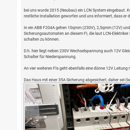
t
r
a
bei uns wurde 2015 (Neubau) ein LCN System eingebaut. Kürzlic
g
restliche Installation geworfen und uns informiert, dass er
In ein ABB F204A gehen 10qmm (230V), 2,5qmm (12V) und e
Sicherungsautomaten an diesem FI, die laut LCN-Elektriker (
schalten zu können.
D.h. hier liegt neben 230V Wechselspannung auch 12V Gl
Schalter für Niederspannung.
An vier weiteren FIs geht ebenfalls eine dünne 12V Leitung r
Das Haus mit einer 35A Sicherung abgesichert, daher sei (la