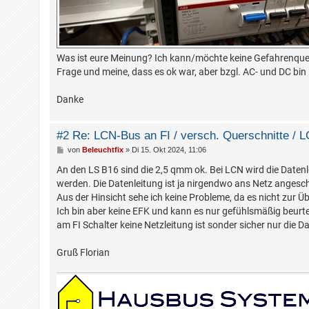
Was ist eure Meinung? Ich kann/möchte keine Gefahrenquell
Frage und meine, dass es ok war, aber bzgl. AC- und DC bin
Danke
#2 Re: LCN-Bus an FI / versch. Querschnitte / 
B
von
Beleuchtfix
»
Di 15. Okt 2024, 11:06
e
i
An den LS B16 sind die 2,5 qmm ok. Bei LCN wird die Datenl
t
werden. Die Datenleitung ist ja nirgendwo ans Netz angeschl
r
a
Aus der Hinsicht sehe ich keine Probleme, da es nicht zur
g
Ich bin aber keine EFK und kann es nur gefühlsmäßig beurtei
am FI Schalter keine Netzleitung ist sonder sicher nur die D
Gruß Florian