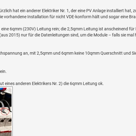
h hat ein anderer Elektriker Nr. 1, der eine PV Anlage installiert hat, zuf
 die vorhandene Installation für nicht VDE-konform hält und sogar eine Br
ine 6qmm (230V) Leitung rein; die 2,5qmm Leitung ist anscheinend für
aus 2015) nur für die Datenleitungen sind, um die Module – falls sie mal 
eichspannung an, mit 2,5qmm und 6qmm keine 10qmm Querschnitt und S
ein.
ut eines anderen Elektrikers Nr. 2) die 6qmm Leitung ok.