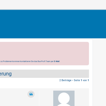
s zu Problemen kommen kontaktieren Sie das Bus-Profi Team per
E-Mail
.
erung
2 Beiträge • Seite
1
von
1