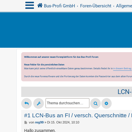
Bus-Profi GmbH
Foren-Übersicht
Allgeme
Willkommen auf unserer neuen Forenplattform für das Bus-Profi Forum
Neue Felder für die persönlichen Daten
Man kann jetzt seine öffentlich einsehbare Daten genau bestimmen. Details findet ihr in
in diesem Beitrag.
Durch die neue Forensoftware und die Portierung der Daten konnten die Passwörter aus dem alten Forum
LCN-
#1 LCN-Bus an FI / versch. Querschnitte 
B
von
reg99
»
Di 15. Okt 2024, 10:10
e
i
Hallo zusammen,