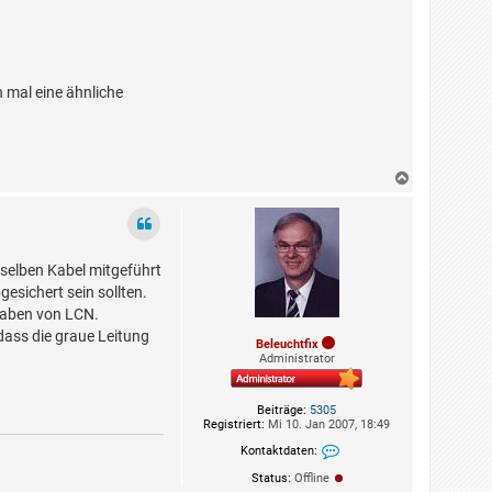
 mal eine ähnliche
N
a
c
h
o
b
 selben Kabel mitgeführt
e
n
esichert sein sollten.
rgaben von LCN.
 dass die graue Leitung
Beleuchtfix
Administrator
Beiträge:
5305
Registriert:
Mi 10. Jan 2007, 18:49
Kontaktdaten:
Kontaktdaten von Beleu
Status:
Offline