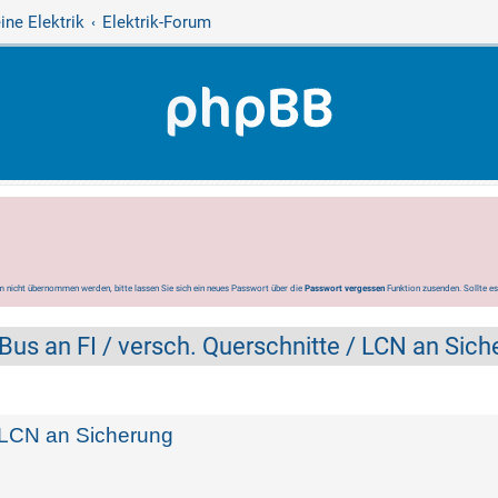
ine Elektrik
Elektrik-Forum
 nicht übernommen werden, bitte lassen Sie sich ein neues Passwort über die
Passwort vergessen
Funktion zusenden. Sollte e
Bus an FI / versch. Querschnitte / LCN an Sich
/ LCN an Sicherung