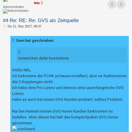
Nils
Administrator
Kontak
#4 Re: RE: Re: GVS als Zeitquelle
B
Do 21. Dez 2017, 08:37
e
i
t
Sven hat geschrieben:
r
a
g
inzwischen dafür kostenlose
Grüße Nils,
Ich bekomme die PCHK zu hause installiert, aber es funktionieren
die 2 Kopplungen nicht.
Ich habe eine Pro Lizenz und ebenso eine uuumfangreiche GVS
Lizenz.
Habe es auch bei einem GVS Kunden probiert: selbes Problem.
Nur bei meinem ersten GVS Home Kunden funktioniert es
tadellos. Aber dieser hat halt das komplettpaket GVS Home
genommen .