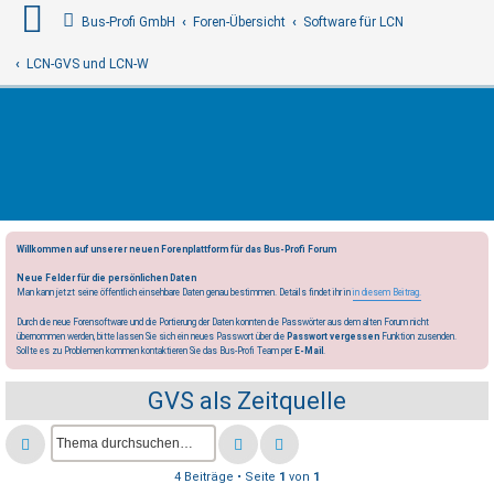
Bus-Profi GmbH
Foren-Übersicht
Software für LCN
LCN-GVS und LCN-W
Willkommen auf unserer neuen Forenplattform für das Bus-Profi Forum
Neue Felder für die persönlichen Daten
Man kann jetzt seine öffentlich einsehbare Daten genau bestimmen. Details findet ihr in
in diesem Beitrag.
Durch die neue Forensoftware und die Portierung der Daten konnten die Passwörter aus dem alten Forum nicht
übernommen werden, bitte lassen Sie sich ein neues Passwort über die
Passwort vergessen
Funktion zusenden.
Sollte es zu Problemen kommen kontaktieren Sie das Bus-Profi Team per
E-Mail
.
GVS als Zeitquelle
4 Beiträge • Seite
1
von
1