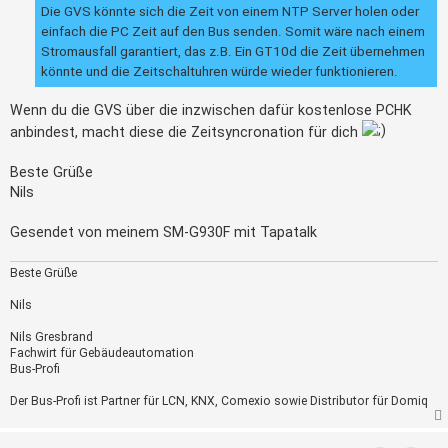
Die GVS könnte sich die Zeit von einem NTP Server holen oder
einfach die PC Zeit auf den Bus senden. Somit wäre nach einem
Stromausfall garantiert, das z.B. Ein GT10d die Zeit übernehmen
könnte und die Zeitschaltuhren würde wieder funktionieren.
Wenn du die GVS über die inzwischen dafür kostenlose PCHK
anbindest, macht diese die Zeitsyncronation für dich
Beste Grüße
Nils
Gesendet von meinem SM-G930F mit Tapatalk
Beste Grüße
Nils
Nils Gresbrand
Fachwirt für Gebäudeautomation
Bus-Profi
Der Bus-Profi ist Partner für LCN, KNX, Comexio sowie Distributor für Domiq