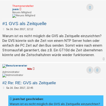
Themenersteller
joem
Neues Mitglied
#1 GVS als Zeitquelle
B
Sa 16. Dez 2017, 12:12
e
i
Warum ist es nicht möglich die GVS als Zeitquelle einzurichten?
t
Die GVS könnte sich die Zeit von einem NTP Server holen oder
r
a
einfach die PC Zeit auf den Bus senden. Somit wäre nach einem
g
Stromausfall garantiert, das z.B. Ein GT10d die Zeit übernehmen
könnte und die Zeitschaltuhren würde wieder funktionieren.
Nils
Administrator
Kontak
#2 Re: RE: GVS als Zeitquelle
B
Sa 16. Dez 2017, 22:45
e
i
t
joem hat geschrieben:
r
a
Warum ist es nicht möglich die GVS als Zeitquelle einzurichten?
g