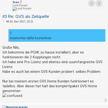
Sven
Lord Forum
Kontak
#3 Re: GVS als Zeitquelle
B
Mi 20. Dez 2017, 22:11
e
i
t
r
a
inzwischen dafür kostenlose
g
Grüße Nils,
Ich bekomme die PCHK zu hause installiert, aber es
funktionieren die 2 Kopplungen nicht.
Ich habe eine Pro Lizenz und ebenso eine uuumfangreiche GVS
Lizenz.
Habe es auch bei einem GVS Kunden probiert: selbes Problem.
Nur bei meinem ersten GVS Home Kunden funktioniert es
tadellos. Aber dieser hat halt das komplettpaket GVS Home
genommen .