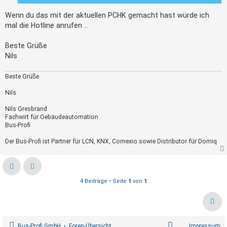
Wenn du das mit der aktuellen PCHK gemacht hast würde ich
mal die Hotline anrufen ...
Beste Grüße
Nils
Beste Grüße
Nils
Nils Gresbrand
Fachwirt für Gebäudeautomation
Bus-Profi
Der Bus-Profi ist Partner für LCN, KNX, Comexio sowie Distributor für Domiq
4 Beiträge • Seite
1
von
1
Bus-Profi GmbH
Foren-Übersicht
Impressum